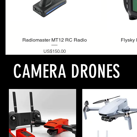
Radiomaster MT12 RC Radio
Flysky
ราคา
US$150.00
CAMERA DRONES