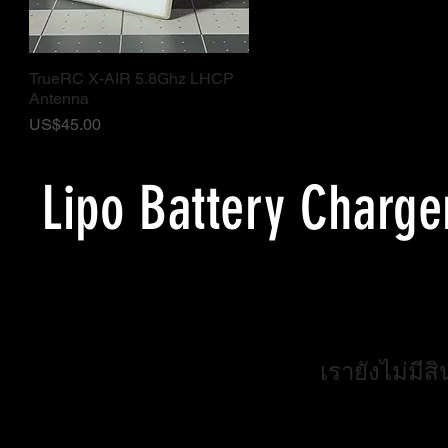
TrueRC X-AIR 5.8Ghz LHCP
ดูข้อมูลด่วน
Antenna
ราคา
US$45.00
Lipo Battery Charge
เรายังไม่มีสิ