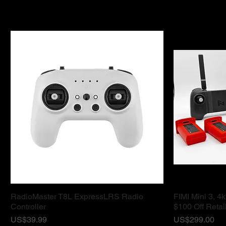
RadioMaster T8L ExpressLRS Radio
FIMI Mini 3, 4
ดูข้อมูลด่วน
Controller
$100 Off Retai
ราคา
ราคา
US$39.99
US$299.00