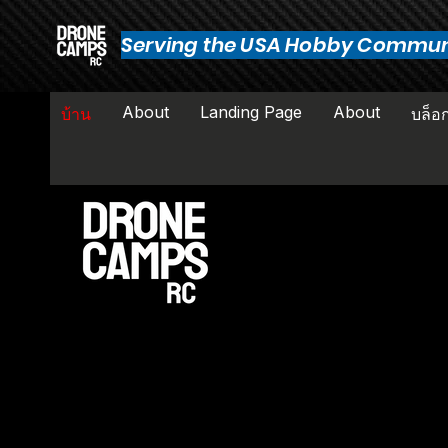
Serving the USA Hobby Commun
About
Landing Page
About
บ้าน
บล็อ