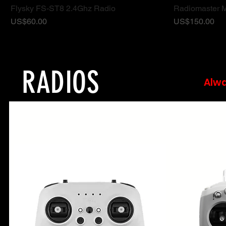
Flysky FS-ST8 2.4Ghz Radio
Radiomaster 
ดูข้อมูลด่วน
ราคา
ราคา
US$60.00
US$150.00
RADIOS
Alwa