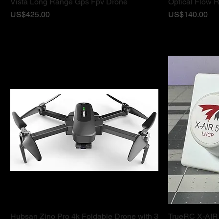
Vista Long Range Gps Fpv Drone
Optical Flow 
ราคา
ราคา
US$425.00
US$140.00
Hubsan Zino Pro 4k Foldable Drone with 3
TrueRC X-AIR
ดูข้อมูลด่วน