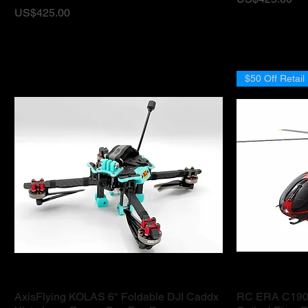
ราคา
US$425.00
$50 Off Retail
AxisFlying KOLAS 6" Foldable DJI Caddx
RC ERA C190 
ดูข้อมูลด่วน