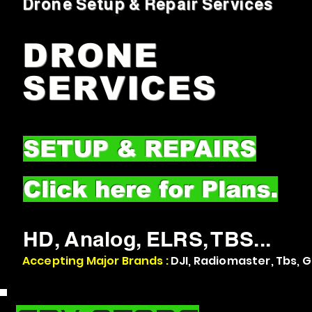
Drone Setup & Repair Services
DRONE
SERVICES
SETUP & REPAIRS
Click here for Plans.
HD, Analog, ELRS, TBS...
Accepting Major Brands :
DJI, Radiomaster, Tbs, Ge