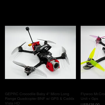
GEPRC Crocodile Baby 4" Micro Long
Flywoo Mr.Croc
ดูข้อมูลด่วน
Range Quadcopter BNF w/ GPS & Caddx
Unit + Gps
Vista HD
ราคา
US$425.00