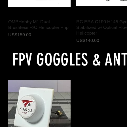
OMPHobby M1 Dual
RC ERA C190 H145 Gyr
ดูข้อมูลด่วน
ดูข้อมูลด่วน
Brushless R/C Helicopter Pnp
Stabilized w/ Optical Fl
Helicopter
ราคา
US$159.00
ราคา
US$140.00
FPV GOGGLES & AN