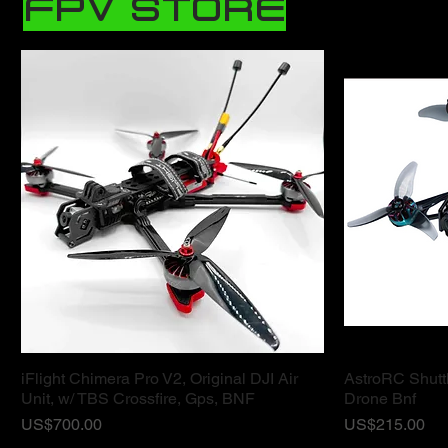
FPV STORE
iFlight Chimera Pro V2, Original DJI Air
AstroRC Shutt
ดูข้อมูลด่วน
Unit, w/ TBS Crossfire, Gps, BNF
Drone Bnf
ราคา
ราคา
US$700.00
US$215.00