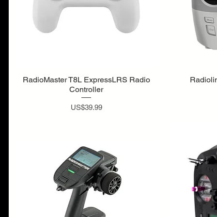
RadioMaster T8L ExpressLRS Radio
Radioli
Controller
ราคา
US$39.99