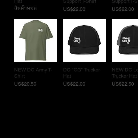
Hat
Support T-Shirt
Support T-S
สินค้าหมด
ราคา
ราคา
US$22.00
US$22.00
NEW DC Army T-
DC "OG" Trucker
NEW DC L
ดูข้อมูลด่วน
ดูข้อมูลด่วน
ดูข้อมูล
Shirt
Hat
Trucker Hat
ราคา
ราคา
ราคา
US$20.50
US$22.00
US$22.50
Purchase Agreement & Legal Disclaimer. Shipping only in the U.S.A. Dron
hobby use and enjoyment under U.S.A. FAA Guidelines. If you make any p
purposes inside or outside the U.S.A. or against U.S. Laws. Drone Camps 
Local laws. Operating any drone can be a hazardous activity. Drone Camp
property damages, or injuries from items purchased on this site. Operate
with anything you purchased from us. We will personally help you, handle