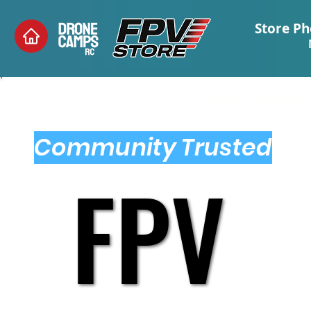
Store Ph
"12 years of dr
Community Trusted
FPV
FPV