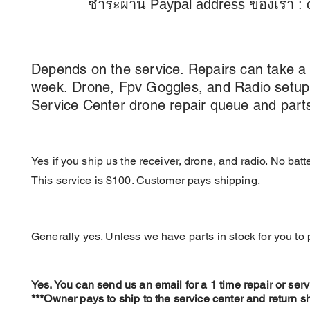
ชำระผ่าน Paypal address ของเรา :
How long does service take?
Depends on the service. Repairs can take a
week
.
Drone
, Fpv Goggles,
and Radio setup
Service Center drone repair queue and parts a
Can DC install a Receiver and Bind
Yes if you ship us the receiver, drone, and radio. No bat
This service is $100. Customer pays shipping.
Do I need to send parts for a repair,
Generally yes. Unless we have parts in stock for you to
Can I do a 1-Time Repair Service?
Yes. You can send us an email for a 1 time repair or servi
***Owner pays to ship to the service center and ret
urn s