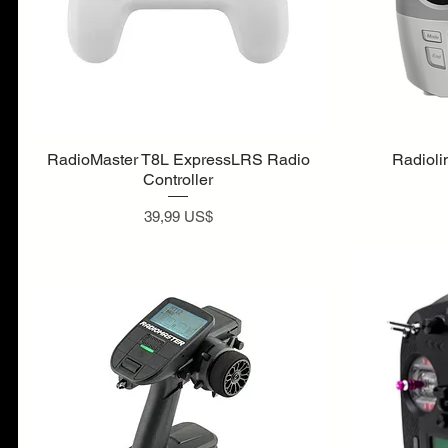
RadioMaster T8L ExpressLRS Radio
Radioli
Controller
Cena
39,99 US$