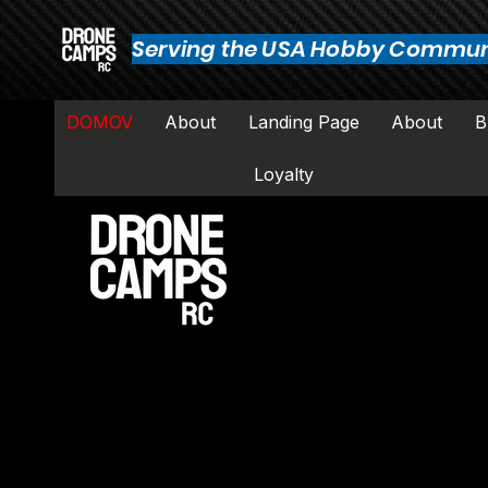
Serving the USA Hobby Commun
DOMOV
About
Landing Page
About
B
Loyalty