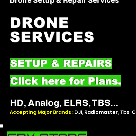
Drone Setup & Repair Services
DRONE
SERVICES
SETUP & REPAIRS
Click here for Plans.
HD, Analog, ELRS, TBS...
Accepting Major Brands :
DJI, Radiomaster, Tbs, Ge