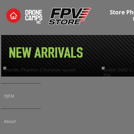
Store Ph
Handle: Phantom 3 Komboer og sett
Butikk: S900 
Kits
HJEM
About