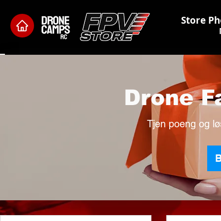
Store Ph
Drone F
Tjen poeng og lø
B