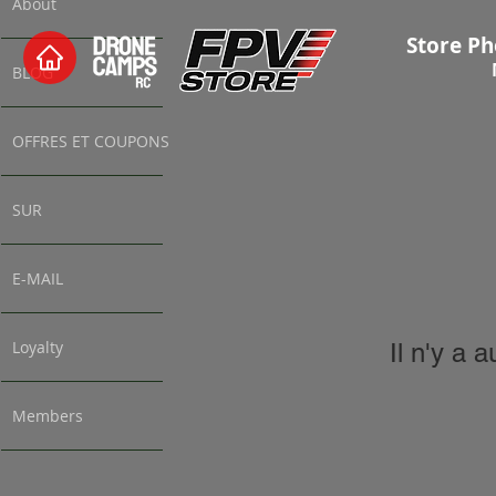
About
Store Ph
BLOG
OFFRES ET COUPONS
SUR
E-MAIL
Loyalty
Il n'y a 
Members