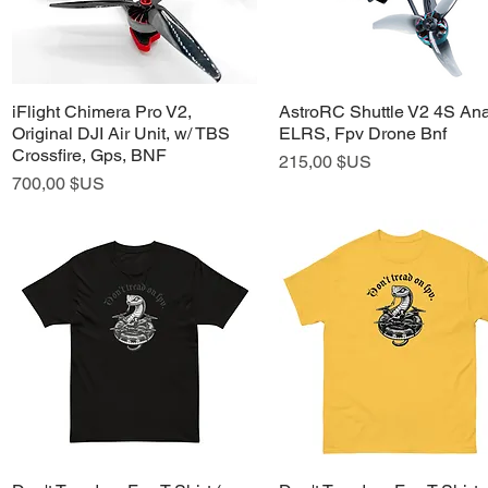
iFlight Chimera Pro V2,
AstroRC Shuttle V2 4S An
Aperçu rapide
Aperçu rapide
Original DJI Air Unit, w/ TBS
ELRS, Fpv Drone Bnf
Crossfire, Gps, BNF
Prix
215,00 $US
Prix
700,00 $US