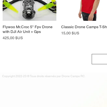
Flywoo Mr.Croc 5" Fpv Drone
Classic Drone Camps T-Shi
Aperçu rapide
Aperçu rapide
with DJI Air Unit + Gps
Prix
15,00 $US
Prix
425,00 $US
Copyright 2022-23 ® Tous droits réservés par Drone Camps RC.