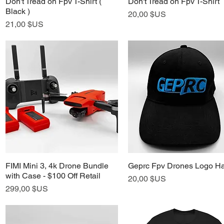
Don't Tread on Fpv T-Shirt (
Don't Tread on Fpv T-Shirt
Aperçu rapide
Aperçu rapide
Black )
Prix
20,00 $US
Prix
21,00 $US
FIMI Mini 3, 4k Drone Bundle
Geprc Fpv Drones Logo Ha
Aperçu rapide
Aperçu rapide
with Case - $100 Off Retail
Prix
20,00 $US
Prix
299,00 $US