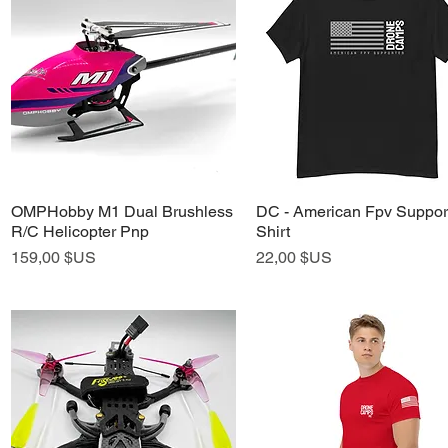
OMPHobby M1 Dual Brushless
DC - American Fpv Support
Aperçu rapide
Aperçu rapide
R/C Helicopter Pnp
Shirt
Prix
Prix
159,00 $US
22,00 $US