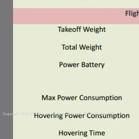
Copyright 2022-23 ® Všechna práva vyhrazena Drone Camps RC.