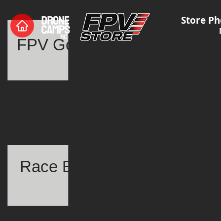
Store Ph
FPV Goggles
Momentálně zde nemám
Race Bateries