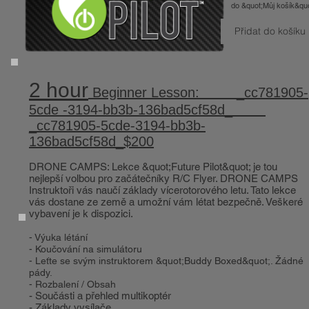
do &quot;Můj košík&quo
Přidat do košíku
2 hour
Beginner Lesson: _cc781905-
5cde -3194-bb3b-136bad5cf58d_
_cc781905-5cde-3194-bb3b-
136bad5cf58d_$200
DRONE CAMPS: Lekce &quot;Future Pilot&quot; je tou
nejlepší volbou pro začátečníky R/C Flyer. DRONE CAMPS
Instruktoři vás naučí základy vícerotorového letu. Tato lekce
vás dostane ze země a umožní vám létat bezpečně. Veškeré
vybavení je k dispozici.
- Výuka létání
- Koučování na simulátoru
- Leťte se svým instruktorem &quot;Buddy Boxed&quot;. Žádné
pády.
- Rozbalení / Obsah
- Součásti a přehled multikoptér
- Základy vysílače