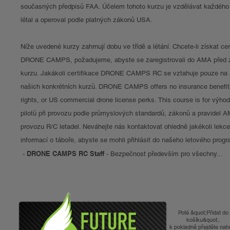
současných předpisů FAA. Účelem tohoto kurzu je vzdělávat každého 
létal a operoval podle platných zákonů USA.
Níže uvedené kurzy zahrnují dobu ve třídě a létání. Chcete-li získat cert
DRONE CAMPS, požadujeme, abyste se zaregistrovali do AMA před 
kurzu. Jakákoli certifikace DRONE CAMPS RC se vztahuje pouze na 
našich konkrétních kurzů. DRONE CAMPS offers no insurance benefits
rights, or US commercial drone license perks. This course is for výh
pilotů při provozu podle průmyslových standardů, zákonů a pravidel A
provozu R/C letadel. Neváhejte nás kontaktovat ohledně jakékoli lekc
informací o táboře, abyste se mohli přihlásit do našeho letového progr
DRONE CAMPS RC Staff
-
- Bezpečnost především pro všechny...
Poté &quot;Přidat do
košíku&quot;.
k pokladně přejděte nah