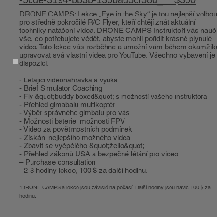
-5cde-3194-bb3b-136bad5cf58d_ $300
DRONE CAMPS: Lekce „Eye in the Sky“ je tou nejlepší volbou
pro středně pokročilé R/C Flyer, kteří chtějí znát aktuální
techniky natáčení videa. DRONE CAMPS Instruktoři vás nauč
vše, co potřebujete vědět, abyste mohli pořídit krásně plynulé
video. Tato lekce vás rozběhne a umožní vám během okamžik
upravovat svá vlastní videa pro YouTube. Všechno vybavení je
dispozici.
- Létající videonahrávka a výuka
- Brief Simulator Coaching
- Fly &quot;buddy boxed&quot; s možností vašeho instruktora
- Přehled gimabalu multikoptér
- Výběr správného gimbalu pro vás
- Možnosti baterie, možnosti FPV
- Video za povětrnostních podmínek
- Získání nejlepšího možného videa
- Zbavit se vyčpělého &quot;žello&quot;
- Přehled zákonů USA a bezpečné létání pro video
– Purchase consultation
- 2-3 hodiny lekce, 100 $ za další hodinu.
*DRONE CAMPS a lekce jsou závislé na počasí. Další hodiny jsou navíc 100 $ za
hodinu.