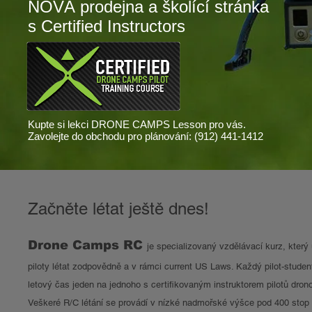
NOVÁ prodejna a školící stránka
s Certified Instructors
Kupte si lekci DRONE CAMPS Lesson pro vás.
Zavolejte do obchodu pro plánování: (912) 441-1412
Začněte létat ještě dnes!
Drone Camps RC
je specializovaný vzdělávací kurz, který
piloty létat zodpovědně a v rámci current US Laws. Každý pilot-studen
letový čas jeden na jednoho s certifikovaným instruktorem pilotů dron
Veškeré R/C létání se provádí v nízké nadmořské výšce pod 400 stop