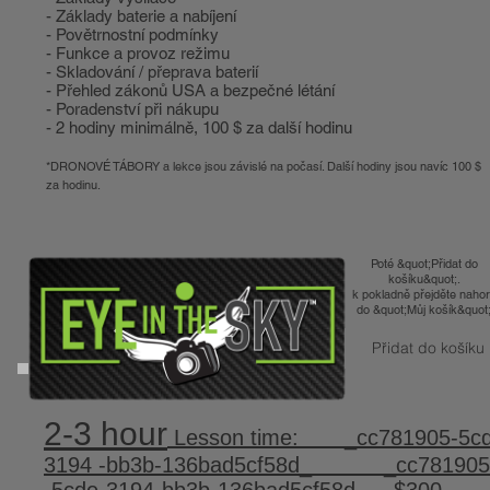
- Základy baterie a nabíjení
- Povětrnostní podmínky
- Funkce a provoz režimu
- Skladování / přeprava baterií
- Přehled zákonů USA a bezpečné létání
- Poradenství při nákupu
- 2 hodiny minimálně, 100 $ za další hodinu
*DRONOVÉ TÁBORY a lekce jsou závislé na počasí. Další hodiny jsou navíc 100 $
za hodinu.
Poté &quot;Přidat do
košíku&quot;.
k pokladně přejděte naho
do &quot;Můj košík&quot
Přidat do košíku
2-3 hour
Lesson time: _cc781905-5cd
3194 -bb3b-136bad5cf58d_ _cc781905