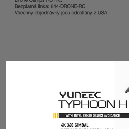
Bezplatná linka: 844-DRONE-RC
Všechny objednávky jsou odesílány z USA.