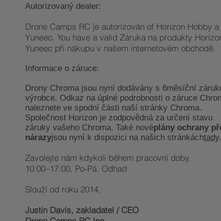
Autorizovaný dealer:
Drone Camps RC je autorizován of Horizon Hobby a
Yuneec. You have a valid Záruka na produkty Horizo
Yuneec při nákupu v našem internetovém obchodě.
Informace o záruce:
Drony Chroma jsou nyní dodávány s 6měsíční záruk
výrobce. Odkaz na úplné podrobnosti o záruce Chro
naleznete ve spodní části naší stránky Chroma.​
Společnost Horizon je zodpovědná za určení stavu
záruky vašeho Chroma. Také nové
plány ochrany př
nárazy
jsou nyní k dispozici na našich stránkách
tady
Zavolejte nám kdykoli během pracovní doby.
10:00–17:00, Po-Pá. Odhad
Slouží od roku 2014,
Justin Davis, zakladatel / CEO
Drone Camps RC Inc.