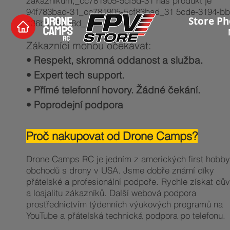
zákazníkům,_cc781905-5cf5d-31 náš produkt je
94f783bad-31_cc781905-5cf83bad_31 5cde-3194-bb
Store Ph
136bad5cf58d_
Zákazníci mohou očekávat:
• Respekt, skromná oddanost a služba.
• Expert tech support.
• Přímé telefonní hovory. Žádné čekání.
• Poprodejní podpora
Proč nakupovat od Drone Camps?
Drone Camps RC je jedním z amerických first hobby
obchodů s drony v USA. Jsme dobře známí díky
přátelské a profesionální podpoře. Rychle získat dů
a loajalitu zákazníků. Další webová podpora
prostřednictvím týdenních výukových programů na
YouTube a přátelská technická podpora po telefonu.