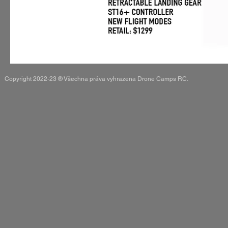
Copyright 2022-23 ® Všechna práva vyhrazena Drone Camps RC.