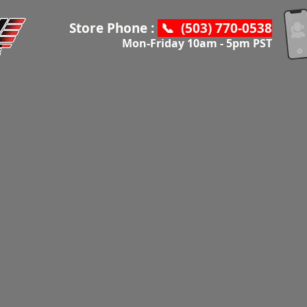
Store Phone :
📞 (503) 770-0538
Mon-Friday 10am - 5pm PST