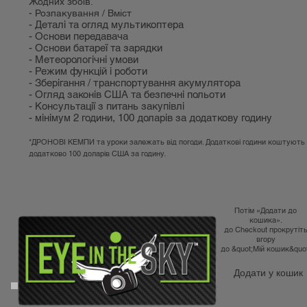
Жодних збоїв.
- Розпакування / Вміст
- Деталі та огляд мультикоптера
- Основи передавача
- Основи батареї та зарядки
- Метеорологічні умови
- Режим функцій і роботи
- Зберігання / транспортування акумулятора
- Огляд законів США та безпечні польоти
- Консультації з питань закупівлі
- мінімум 2 години, 100 доларів за додаткову годину
*ДРОНОВІ КЕМПИ та уроки залежать від погоди. Додаткові години коштують
додатково 100 доларів США за годину.
Потім «Додати до
кошика».
до Checkout прокрутіт
вгору
до &quot;Мій кошик&quot
Додати у кошик