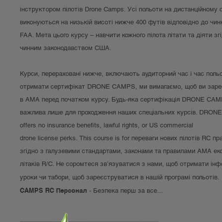
інструктором пілотів Drone Camps. Усі польоти на дистанційному с
виконуються на низькій висоті нижче 400 футів відповідно до чин
FAA. Мета цього курсу – навчити кожного пілота літати та діяти зг
чинним законодавством США.
Курси, перераховані нижче, включають аудиторний час і час поль
отримати сертифікат DRONE CAMPS, ми вимагаємо, щоб ви заре
в AMA перед початком курсу. Будь-яка сертифікація DRONE CA
важлива лише для проходження наших спеціальних курсів. DRO
offers no insurance benefits, lawful rights, or US commercial
drone license perks. This course is for переваги нових пілотів RC п
згідно з галузевими стандартами, законами та правилами AMA екс
літаків R/C. Не соромтеся зв’язуватися з нами, щоб отримати ін
уроки чи табори, щоб зареєструватися в нашій програмі польотів.
CAMPS RC Персонал
- Безпека перш за все...