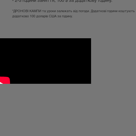
- 2-3 години заняття, 100 $ за додаткову годину.
*ДРОНОВІ КАМПИ та уроки залежать від погоди. Додаткові години коштують
додатково 100 доларів США за годину.