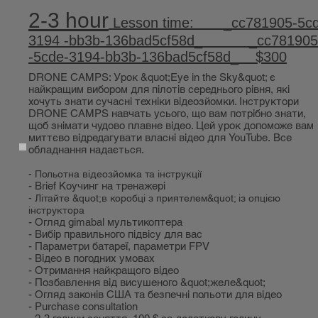
2-3 hour
Lesson time: _cc781905-5cd
3194 -bb3b-136bad5cf58d_ _cc781905
-5cde-3194-bb3b-136bad5cf58d_ $300
DRONE CAMPS: Урок &quot;Eye in the Sky&quot; є
найкращим вибором для пілотів середнього рівня, які
хочуть знати сучасні техніки відеозйомки. Інструктори
DRONE CAMPS навчать усього, що вам потрібно знати,
щоб знімати чудово плавне відео. Цей урок допоможе вам
миттєво відредагувати власні відео для YouTube. Все
обладнання надається.
- Польотна відеозйомка та інструкції
- Brief Коучинг на тренажері
- Літайте &quot;в коробці з приятелем&quot; із опцією
інструктора
- Огляд gimabal мультикоптера
- Вибір правильного підвісу для вас
- Параметри батареї, параметри FPV
- Відео в погодних умовах
- Отримання найкращого відео
- Позбавлення від висушеного &quot;желе&quot;
- Огляд законів США та безпечні польоти для відео
- Purchase consultation