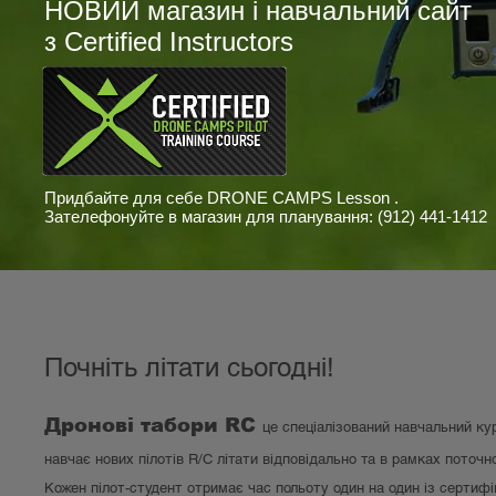
НОВИЙ магазин і навчальний сайт
з Certified Instructors
Придбайте для себе DRONE CAMPS Lesson .
Зателефонуйте в магазин для планування: (912) 441-1412
Почніть літати сьогодні!
Дронові табори RC
це спеціалізований навчальний ку
навчає нових пілотів R/C літати відповідально та в рамках поточн
Кожен пілот-студент отримає час польоту один на один із сертиф