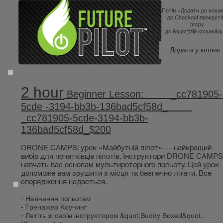
Потім «Додати до коши
до Checkout прокруті
вгору
до &quot;Мій кошик&qu
Додати у кошик
2 hour
Beginner Lesson: _cc781905-
5cde -3194-bb3b-136bad5cf58d_
_cc781905-5cde-3194-bb3b-
136bad5cf58d_$200
DRONE CAMPS: урок «Майбутній пілот» — найкращий
вибір для початківців пілотів. Інструктори DRONE CAMPS
навчать вас основам мультироторного польоту. Цей урок
допоможе вам зрушити з місця та безпечно літати. Все
спорядження надається.
- Навчання польотам
- Тренажер Коучинг
- Летіть зі своїм інструктором &quot;Buddy Boxed&quot;.