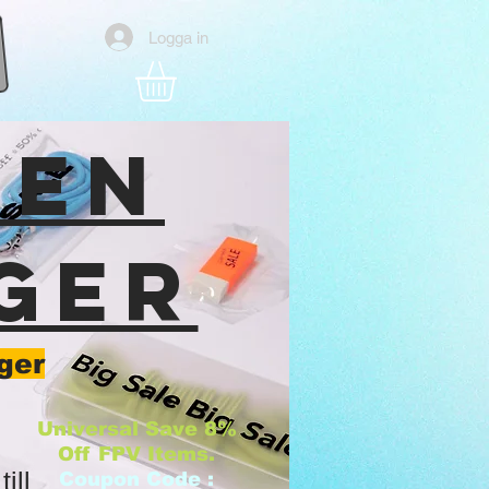
Logga in
DEN
GER
ger
Universal Save 8%
Off FPV Items.
ill
Coupon Code :