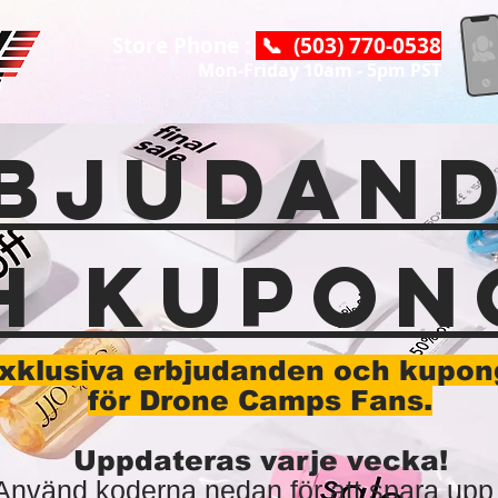
Store Phone :
📞 (503) 770-0538
Mon-Friday 10am - 5pm PST
BJUDAN
H KUPON
xklusiva erbjudanden och kupon
för Drone Camps Fans.
Uppdateras varje vecka!
Använd koderna nedan för att spara upp t