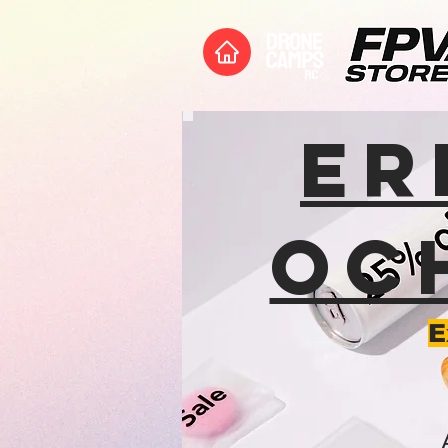
ER
OC
E