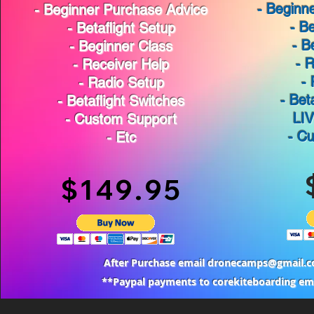
- Beginn
- Beginner Purchase Advice
- B
- Betaflight Setup
- B
- Beginner Clas
s
- 
- Receiver Help
-
- Radio Setup
- Bet
- Betaflight Switches
LIV
- Custom Support
- C
- Etc
$149.95
After Purchase email
dronecamps@gmail.
**Paypal payments to corekiteboarding ema