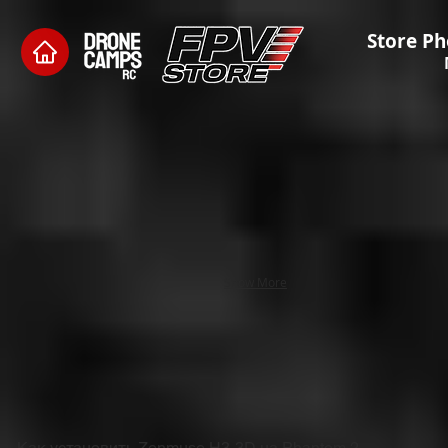
Store Ph
Show More
Как установить Zenmuse H3-3D на Phantom 2