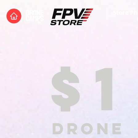
Store Ph
$1
DRONE