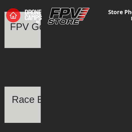
Store Ph
FPV Goggles
We hebben momenteel ge
Race Batterijen