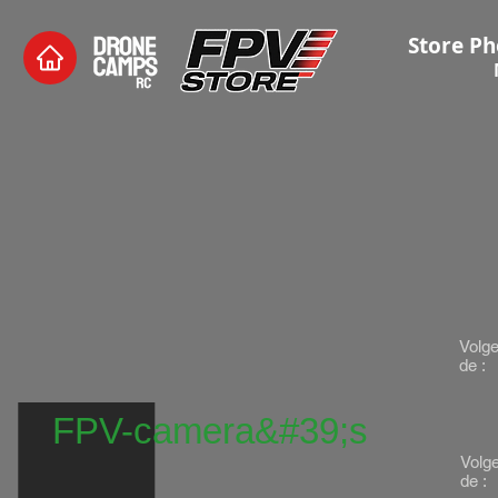
Store Ph
Volg
de :
FPV-camera&#39;s
Volg
de :