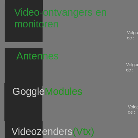
Video-ontvangers en
monitoren
Volg
de :
Antennes
Volge
de :
Goggle
Modules
Volg
de :
Videozenders
(Vtx)