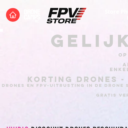
Store Ph
gelij
OP
A
enke
KORTING DRONES -
drones en fpv-uitrusting in de drone 
GRATIS VE