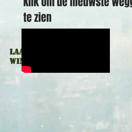
Klik om de nieuwste weg
te zien
Laatste
winacties: