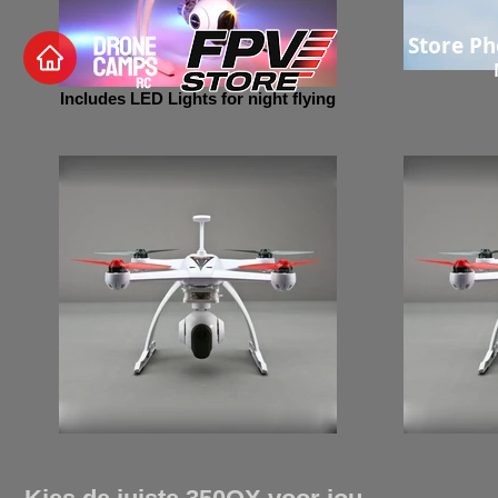
Store Ph
Includes LED Lights for night flying