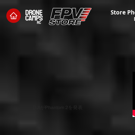
Store Ph
DJIがPhantom 2を発表