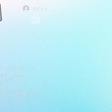
ログイン
。
ローンを手に入れよう！
ORT」にて発表
しい $1 ドローン
表！
ジを送信する場合
ジャスティン
らかうと、あなたは失格にな