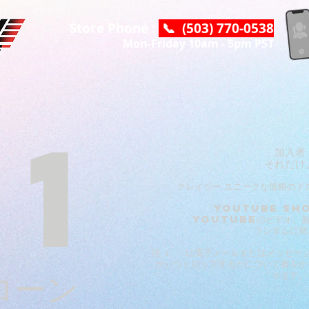
Store Phone :
📞 (503) 770-0538
Mon-Friday 10am - 5pm PST
$1
加入者
それだけ
クレイジー
ユニークな価格のド
「YOUTUBE SH
YouTubeのビデオ。新
ランダムに発
注 : に電子メールまたはメッセー
がいつドロップするかについて彼をか
ローン
ります。