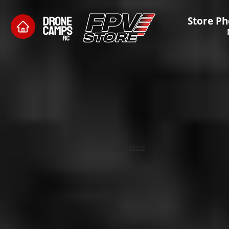
Store Ph
Show More