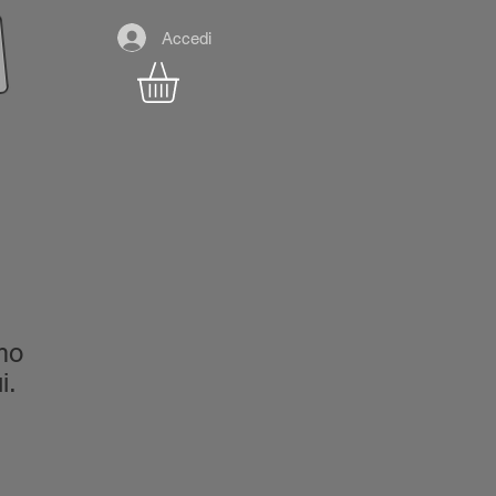
Accedi
mo
i.