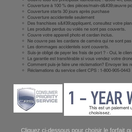
Couverture à 100 % des pièces/main-d&#39;œuvre pou
Couverture starts 30 jours après purchase
Couverture accidentelle seulement
Des franchises s&#39;appliquent, consultez votre pla
Les produits perdus ou volés ne sont pas couverts.
Couvre votre appareil photo et cardan inclus.
Ne couvre pas les cardans de caméra qui ne sont pas 
Les dommages accidentels sont couverts.
Suis-je obligé de payer les frais de port ? - Oui, le cli
La garantie est transférable si vous vendez votre drone
Comment puis-je faire une réclamation? Envoyer les ré
Réclamations du service client CPS : 1-800-905-0443
This est un paiement 
choisissez.
Cliquez ci-dessous pour choisir le forf