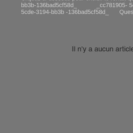
bb3b-136bad5cf58d_ _cc781905- 5c
5cde-3194-bb3b -136bad5cf58d_ Questi
Il n'y a aucun artic