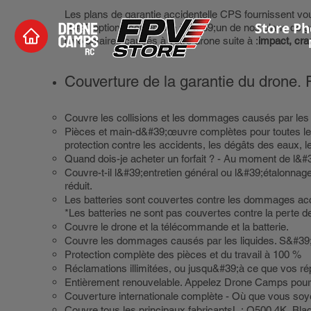
Les plans de garantie accidentelle CPS fournissent vous 
Store Ph
l&#39;option accidentelle à l&#39;un de nos plans de
involontaires causés à votre drone suite à :
impact, cra
Couverture de la garantie du drone. 
Couvre les collisions et les dommages causés par les
Pièces et main-d&#39;œuvre complètes pour toutes le
protection contre les accidents, les dégâts des eaux,
Quand dois-je acheter un forfait ? - Au moment de l&#
Couvre-t-il l&#39;entretien général ou l&#39;étalonna
réduit.
Les batteries sont couvertes contre les dommages acc
*Les batteries ne sont pas couvertes contre la perte d
Couvre le drone et la télécommande et la batterie.
Couvre les dommages causés par les liquides. S&#39;
Protection complète des pièces et du travail à 100 %
Réclamations illimitées, ou jusqu&#39;à ce que vos répa
Entièrement renouvelable. Appelez Drone Camps pour 
Couverture internationale complète - Où que vous soy
Couvre tous les principaux fabricantsL : Q500 4K, Bl