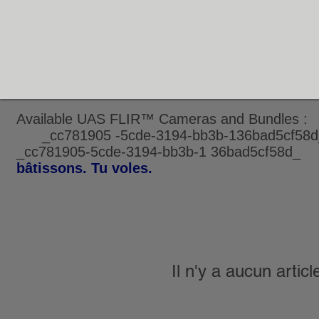
Available UAS FLIR™ Cameras and Bund
_cc781905 -5cde-3194-bb3b-136bad5cf5
_cc781905-5cde-3194-bb3b-1 36bad5cf58d
bâtissons. Tu voles.
Il n'y a aucun artic