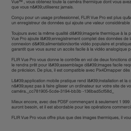
Vue™ , vous obtenez toute la caméra thermique dont vous avez 
que vous n&#39;utiliserez jamais.
Conçu pour un usage professionnel, FLIR Vue Pro est plus qu
un enregistreur de données qui ajoute une valeur considérable
Toujours avec la même qualité d&#39;imagerie thermique à la po
Vue Pro ajoute l&#39;enregistrement complet des données de la 
connexion d&#39;alimentation/sortie vidéo populaire et pratique
garantit que vous aurez un accès facile à la vidéo analogiqu
FLIR Vue Pro vous donne le contrôle en vol de deux fonctions 
le rendra prêt pour l&#39;assemblage d&#39;images facile requ
de précision. De plus, il est compatible avec Pix4Dmapper dès l
L&#39;application mobile pratique rend l&#39;installation et la c
n&#39;ayez pas à faire glisser un ordinateur sur votre site de 
caméra._cc781905-5cde-3194-bb3b -136bad5cf58d_
Mieux encore, avec des PDSF commençant à seulement 1 999 $,
auront besoin, et il est abordable pour les opérations commer
FLIR Vue Pro vous offre plus que des images thermiques, il vou