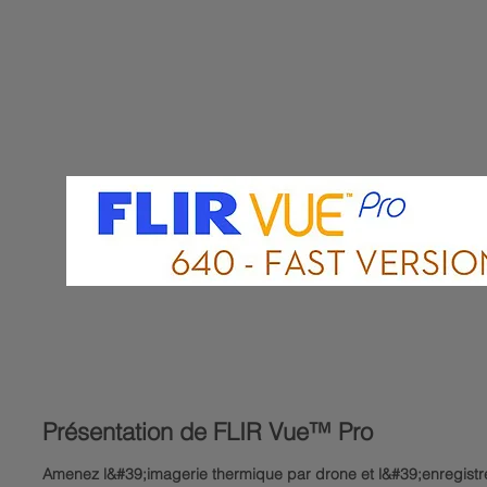
Présentation de FLIR Vue™ Pro
Amenez l&#39;imagerie thermique par drone et l&#39;enregis